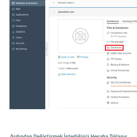
Ardından Değiştirmek İstediğiniz Hesaba Tıklanır