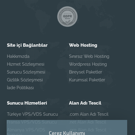
Site içi Bağlantılar
Web Hosting
Hakkımızda
Sınırsız Web Hosting
Hizmet Sözleşmesi
Wordpress Hosting
Sunucu Sözleşmesi
Bireysel Paketler
Gizlilik Sözleşmesi
Kurumsal Paketler
İade Politikası
Sunucu Hizmetleri
Alan Adı Tescil
Türkiye VPS/VDS Sunucu
.com Alan Adı Tescil
Fransa VPS/VDS Sunucu
.net Alan Adı Tescil
Almanya VPS/VDS
.org Alan Adı Tescil
Çerez Kullanımı
Sunucu