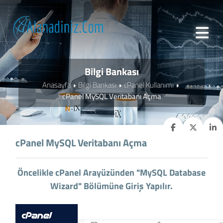
Bilgi Bankası
Anasayfa
Bilgi Bankası
cPanel Kullanımı
cPanel MySQL Veritabanı Açma
cPanel MySQL Veritabanı Açma
Öncelikle cPanel Arayüzünden "MySQL Database
Wizard" Bölümüne Giriş Yapılır.