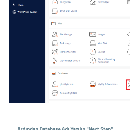
Ardından Database Adı Yazılıp "Next Step"