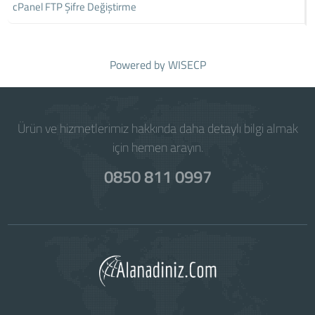
cPanel FTP Şifre Değiştirme
Powered by
WISECP
Ürün ve hizmetlerimiz hakkında daha detaylı bilgi almak
için hemen arayın.
0850 811 0997