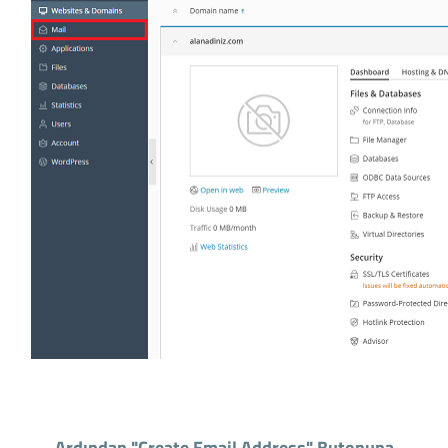
Ardından "Create Email Address" Butonuna