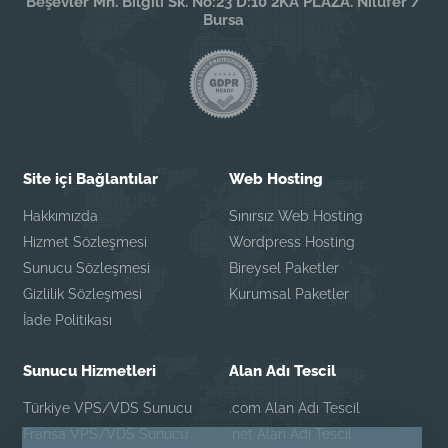
Beşevler Mh. Bilgili Sk. No:23 D:10 2KA PLAZA. Nilüfer /
Bursa
Site içi Bağlantılar
Web Hosting
Hakkımızda
Sınırsız Web Hosting
Hizmet Sözleşmesi
Wordpress Hosting
Sunucu Sözleşmesi
Bireysel Paketler
Gizlilik Sözleşmesi
Kurumsal Paketler
İade Politikası
Sunucu Hizmetleri
Alan Adı Tescil
Türkiye VPS/VDS Sunucu
.com Alan Adı Tescil
Fransa VPS/VDS Sunucu
.net Alan Adı Tescil