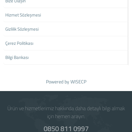
Bize Ulaşın
Hizmet Sözleşmesi
Gizlilik Sözleşmesi
Çerez Politikası
Bilgi Bankası
Powered by
WISECP
Ürün ve hizmetlerimiz hakkında daha detaylı bilgi almak
için hemen arayın.
0850 811 0997