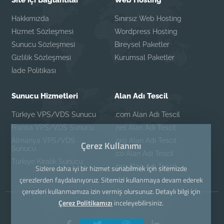
Site içi Bağlantılar
Web Hosting
Hakkımızda
Sınırsız Web Hosting
Hizmet Sözleşmesi
Wordpress Hosting
Sunucu Sözleşmesi
Bireysel Paketler
Gizlilik Sözleşmesi
Kurumsal Paketler
İade Politikası
Sunucu Hizmetleri
Alan Adı Tescil
Türkiye VPS/VDS Sunucu
.com Alan Adı Tescil
Fransa VPS/VDS Sunucu
.net Alan Adı Tescil
Almanya VPS/VDS
.org Alan Adı Tescil
Çerez Kullanımı
Sunucu
.co Alan Adı Tescil
Türkiye Kiralık Sunucu
.pro Alan Adı Tescil
Sizlere daha iyi bir hizmet sunabilmek için sitemizde
çerezlerden faydalanıyoruz. Sitemizi kullanmaya devam ederek
çerezleri kullanmamıza izin vermiş olursunuz. Detaylı bilgi için
Çerez Politikamızı
inceleyebilirsiniz.